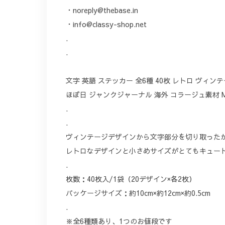
・
noreply@thebase.in
・
info@classy-shop.net
.
.
文字 英語 ステッカー 全6種 40枚 レトロ ヴィン
ほぼ日 ジャンクジャーナル 海外 コラージュ素材 M
.
.
ヴィンテージデザインから文字部分を切り取った
レトロなデザインと小さめサイズがとてもキュー
.
枚数：40枚入/1袋（20デザイン×各2枚）
パッケージサイズ：約10cm×約12cm×約0.5cm
.
※全6種類あり、1つのお値段です