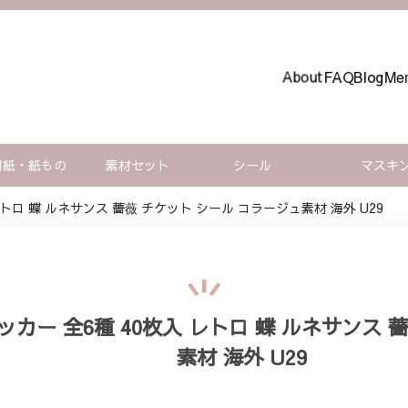
About
FAQ
Blog
Mem
材紙・紙もの
素材セット
シール
マスキ
トロ 蝶 ルネサンス 薔薇 チケット シール コラージュ素材 海外 U29
カー 全6種 40枚入 レトロ 蝶 ルネサンス 
素材 海外 U29