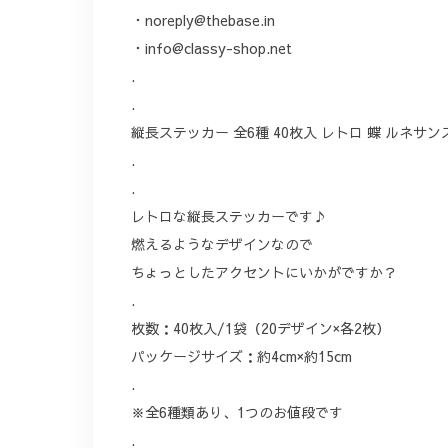
・
noreply@thebase.in
・
info@classy-shop.net
.
.
縦長ステッカー 全6種 40枚入 レトロ 蝶 ルネサン
.
.
レトロな縦長ステッカーです♪
燃えるようなデザインなので
ちょっとしたアクセントにいかがですか？
.
枚数：40枚入/1袋（20デザイン×各2枚）
パッケージサイズ：約4cm×約15cm
.
※全6種類あり、1つのお値段です
.