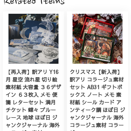
Related Items
【再入荷】訳アリ Y16
クリスマス【新入荷】
月 星空 流れ星 切り絵
訳アリ コラージュ素材
素材紙 大容量 ３６デザ
セット AB31 ギフトボ
イン ６３枚入 メモ 便
ックス ノート メモ 素
箋 レターセット 満月
材紙 シール カード ア
チケット 蝶々 ブルー
ンティーク調 ほぼ日 ジ
レース 地球 ほぼ日 ジ
ャンクジャーナル 海外
ャンクジャーナル 海外
コラージュ素材 コラー