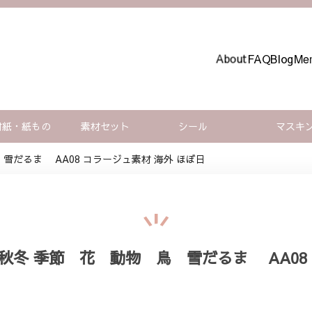
About
FAQ
Blog
Mem
材紙・紙もの
素材セット
シール
マスキ
 雪だるま AA08 コラージュ素材 海外 ほぼ日
夏秋冬 季節 花 動物 鳥 雪だるま AA08