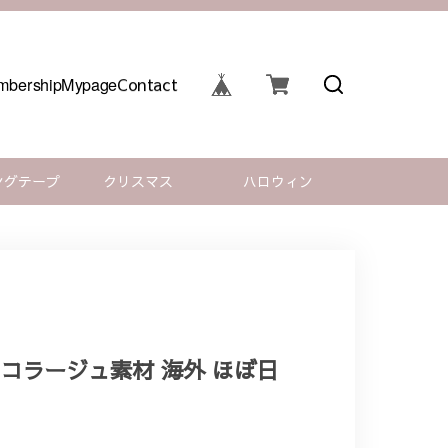
bership
Mypage
Contact
ングテープ
クリスマス
ハロウィン
 コラージュ素材 海外 ほぼ日