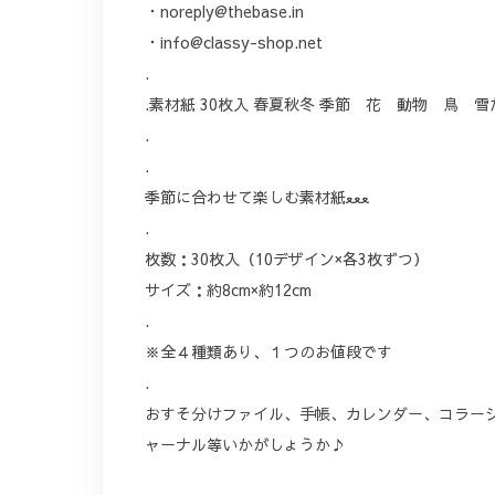
・
noreply@thebase.in
・
info@classy-shop.net
.
.素材紙 30枚入 春夏秋冬 季節 花 動物 鳥 
.
.
季節に合わせて楽しむ素材紙ﻌﻌﻌ
.
枚数：30枚入（10デザイン×各3枚ずつ）
サイズ：約8cm×約12cm
.
※全４種類あり、１つのお値段です
.
おすそ分けファイル、手帳、カレンダー、コラー
ャーナル等いかがしょうか♪