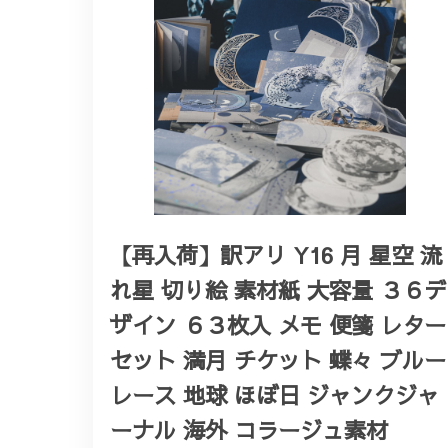
【再入荷】訳アリ Y16 月 星空 流
れ星 切り絵 素材紙 大容量 ３６デ
ザイン ６３枚入 メモ 便箋 レター
セット 満月 チケット 蝶々 ブルー
レース 地球 ほぼ日 ジャンクジャ
ーナル 海外 コラージュ素材