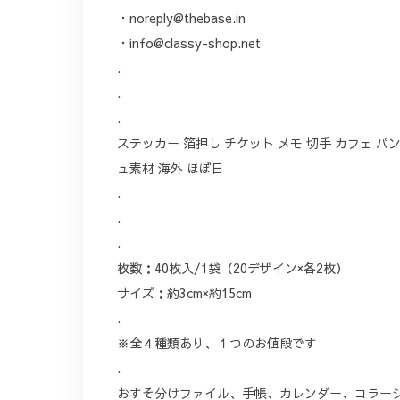
・
noreply@thebase.in
・
info@classy-shop.net
.
.
.
ステッカー 箔押し チケット メモ 切手 カフェ パン
ュ素材 海外 ほぼ日
.
.
.
枚数：40枚入/1袋（20デザイン×各2枚）
サイズ：約3cm×約15cm
.
※全４種類あり、１つのお値段です
.
おすそ分けファイル、手帳、カレンダー、コラー