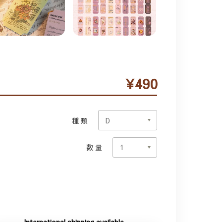
¥490
種類
数量